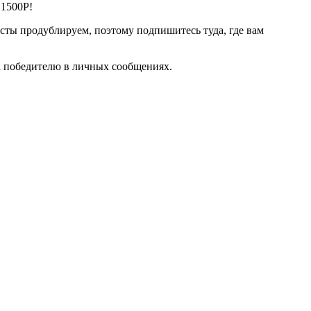
 1500Р!
осты продублируем, поэтому подпишитесь туда, где вам
на победителю в личных сообщениях.
П
П